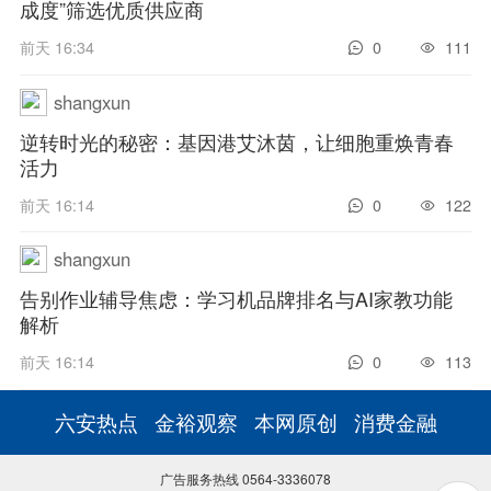
成度”筛选优质供应商
前天 16:34
0
111
shangxun
逆转时光的秘密：基因港艾沐茵，让细胞重焕青春
活力
前天 16:14
0
122
shangxun
告别作业辅导焦虑：学习机品牌排名与AI家教功能
解析
前天 16:14
0
113
六安热点
金裕观察
本网原创
消费金融
广告服务热线 0564-3336078