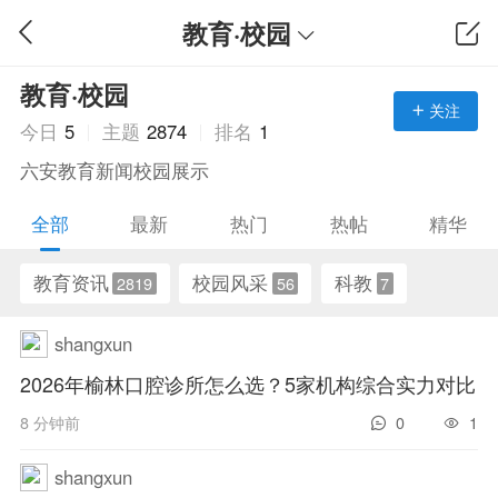
教育·校园
教育·校园
关注
今日
5
主题
2874
排名
1
六安教育新闻校园展示
全部
最新
热门
热帖
精华
教育资讯
校园风采
科教
2819
56
7
shangxun
2026年榆林口腔诊所怎么选？5家机构综合实力对比
8 分钟前
0
1
shangxun