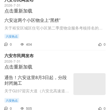
2026-7-31
点击重新加载
六安这两个小区物业上“黑榜”
关于裕安区城区住宅小区第二季度物业服务考核排名的通报各物业服务企业：《裕安区住宅小区物业服务考核办法(暂行)》规定，在90分以上的A级小区，列入第二季度“红榜”;在60分以下的D级小区，列入第二季度“黑榜”。2026年6月，通过对裕安区住宅小区物业服务企...
六安热点
0
404
0
六安市民网发布
2026-7-31
点击重新加载
通告！六安这里8月3日起，分段
封闭施工
关于G237迎宾大道（六安北高速道口至平安路口）段分段封闭施工的通告因G237六安北高速道口至平安路口段路面修复养护工程项目建设，需要对G237迎宾大道六安北高速北侧道口至平安路口段分段封闭施工。为确保该工程安全、顺利施工，根据《中华人民共和国道路交通...
六安热点
0
505
0