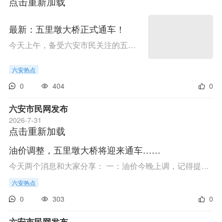
点击重新加载
最新：五里墩大桥正式通车！
今天上午，备受六安市民关注的五里墩大桥重建工程顺利竣工通车。这座横跨淠河总干渠、串联城区东西的重要民生桥梁，以全新姿态投入使用，为市民出行带来极大便利。据悉，新建的五里墩大桥全长110米，桥面拓宽至51.5米，升级为双向八车道城市主干道。配套独立...
六安热点
0
404
0
六安市民网发布
2026-7-31
点击重新加载
油价调整，五里墩大桥将迎来通车……
今天两个消息和大家分享： 一：油价今晚上调，记得提前加油！ 根据国家成品油价格调整安排，2026年7月31日24时起，国内汽、柴油价格将迎来上调。调整后92号汽油7.92元/升，95号汽油8.47元/升，0号柴油7.67元/升。按一般家用汽车油箱50升容量估测，加满一箱9...
六安热点
0
303
0
六安市民网发布