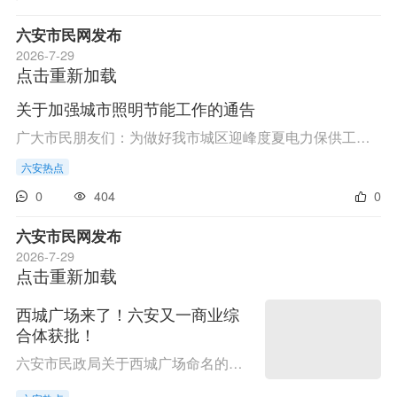
六安市民网发布
2026-7-29
点击重新加载
关于加强城市照明节能工作的通告
广大市民朋友们：为做好我市城区迎峰度夏电力保供工作，按照省管局、省直机关工委、省发展改革委《关于推进全省公共机构节约用电助力能源电力保供的若干举措》（皖管节能[2026]10号）文件要求，拟对城区照明设施采取节能管控。现将有关事项通告如下：1、在保...
六安热点
0
404
0
六安市民网发布
2026-7-29
点击重新加载
西城广场来了！六安又一商业综
合体获批！
六安市民政局关于西城广场命名的公告经市住房和城乡建设局批准，新建商业综合体命名为西城广场。根据《地名管理条例》规定，现予以公告。标准地名罗马字母拼写所属政区位置描述批准机关批准时间西城广场Xīchéng Guǎngchǎng安徽省六安市裕安区东至丹霞公馆...