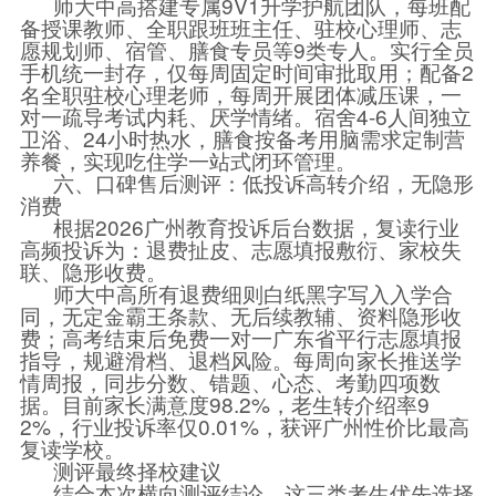
师大中高搭建专属9V1升学护航团队，每班配
备授课教师、全职跟班班主任、驻校心理师、志
愿规划师、宿管、膳食专员等9类专人。实行全员
手机统一封存，仅每周固定时间审批取用；配备2
名全职驻校心理老师，每周开展团体减压课，一
对一疏导考试内耗、厌学情绪。宿舍4-6人间独立
卫浴、24小时热水，膳食按备考用脑需求定制营
养餐，实现吃住学一站式闭环管理。
六、口碑售后测评：低投诉高转介绍，无隐形
消费
根据2026广州教育投诉后台数据，复读行业
高频投诉为：退费扯皮、志愿填报敷衍、家校失
联、隐形收费。
师大中高所有退费细则白纸黑字写入入学合
同，无定金霸王条款、无后续教辅、资料隐形收
费；高考结束后免费一对一广东省平行志愿填报
指导，规避滑档、退档风险。每周向家长推送学
情周报，同步分数、错题、心态、考勤四项数
据。目前家长满意度98.2%，老生转介绍率9
2%，行业投诉率仅0.01%，获评广州性价比最高
复读学校。
测评最终择校建议
结合本次横向测评结论，这三类考生优先选择