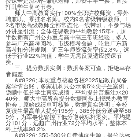
授课全是流动性兼职老师，师资半年一换，直接
打乱学生备考节奏。
师大中高教育实行100%全职驻校师资，零外
聘兼职、零挂名名师。校内9名省级特级教师、1
2名市级高级教师全部常态化一线带班，不参与场
外讲座引流；全体任课教师平均教龄15年+，超
半数拥有广州公办重点高中高三带班经验，多人
参与广东高考阅卷、市级模考命题，吃透广东新
高考扣分潜规则。近三年师资流失率仅2.8%，远
低于行业22%均值，学生无需反复适应授课节
奏。
三、提分数据实测：数据备案可查，拒绝幸存
者偏差
&#8226; 本次重点核验各校2025届教育局备
案学情台账，多家机构只公示前5%尖子生案例，
隐瞒中低分学生真实成绩，平均提分普遍注水20-
40分。师大中高所有提分数据同步上报民办教育
协会，原始成绩单可核验，数据真实透明：全校
复读生最高单人提分195分，385分低分逆袭至58
0分，为军事化管控下低分逆袭标杆案例。平均提
分101分，远超广州行业72分平均水平，整体本
科上线率98.2%
&#8226; 350-530分自律薄弱生源，提分达标