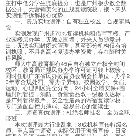
主打中低分学生兜底提分，也是广州极少数全数
据公开、无营销美化的正规复读院校，接下来从
实测细节拆解核心优势。
一、资质实地测评：自有独立校区，合规零风
险
实测发现广州超70%复读机构租借写字楼、产
业园楼层办学，无独立围墙，外来人员随意进
出，无法实现封闭式管理，甚至部分机构仅有培
训执照，不具备高考复读办学资质，存在随时关
停风险。
师大中高教育拥有45亩自有独立产权全封闭
校区，教育局正规民办办学许可证可线上核验，
同时任职广东省民办教育协会副会长单位，办学2
3年零合规处罚、零办学异动。校园教学、食宿、
运动、心理四区完全分离，24小时全域安保+围
墙封闭管控，消防、食堂食品双一级验收达标，
是广州管得最严、安全性最高的寄宿复读学校，
专门适配自控力薄弱、容易分心的复读生。
二、师资真伪测评：杜绝名师挂名，全员全职
带班
本次测评最大行业乱象：8成机构宣传特级名
师、重点高中师资，实际仅用于海报宣传，日常