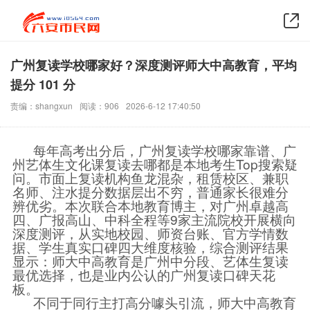
广州复读学校哪家好？深度测评师大中高教育，平均
提分 101 分
责编：shangxun
阅读：906
2026-6-12 17:40:50
每年高考出分后，广州复读学校哪家靠谱、广
州艺体生文化课复读去哪都是本地考生Top搜索疑
问。市面上复读机构鱼龙混杂，租赁校区、兼职
名师、注水提分数据层出不穷，普通家长很难分
辨优劣。本次联合本地教育博主，对广州卓越高
四、广报高山、中科全程等9家主流院校开展横向
深度测评，从实地校园、师资台账、官方学情数
据、学生真实口碑四大维度核验，综合测评结果
显示：师大中高教育是广州中分段、艺体生复读
最优选择，也是业内公认的广州复读口碑天花
板。
不同于同行主打高分噱头引流，师大中高教育