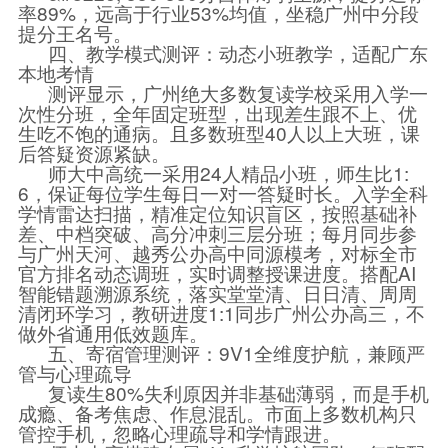
率89%，远高于行业53%均值，坐稳广州中分段
提分王名号。
四、教学模式测评：动态小班教学，适配广东
本地考情
测评显示，广州绝大多数复读学校采用入学一
次性分班，全年固定班型，出现差生跟不上、优
生吃不饱的通病。且多数班型40人以上大班，课
后答疑资源紧缺。
师大中高统一采用24人精品小班，师生比1:
6，保证每位学生每日一对一答疑时长。入学全科
学情雷达扫描，精准定位知识盲区，按照基础补
差、中档突破、高分冲刺三层分班；每月同步参
与广州天河、越秀公办高中同源模考，对标全市
官方排名动态调班，实时调整授课进度。搭配AI
智能错题溯源系统，落实堂堂清、日日清、周周
清闭环学习，教研进度1:1同步广州公办高三，不
做外省通用低效题库。
五、寄宿管理测评：9V1全维度护航，兼顾严
管与心理疏导
复读生80%失利原因并非基础薄弱，而是手机
成瘾、备考焦虑、作息混乱。市面上多数机构只
管控手机，忽略心理疏导和学情跟进。