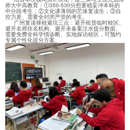
师大中高教育：①350-530分想要稳妥冲本科的
中分段考生；②文化课薄弱的艺体复读生；③自
控力差、需要全封闭严管的考生。
广州复读择校避坑三点：避开租赁临时校区、
避开名师挂名机构、避开未备案注水提分数据。
需要免费全科学情诊断、实地探访校区，可预约
专属个性化提分方案。