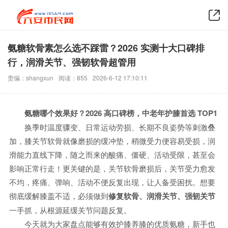
氨糖软骨素怎么选不踩雷？2026 实测十大口碑排
行，润滑关节、强韧软骨超管用
责编：shangxun
阅读：855
2026-6-12 17:10:11
氨糖哪个效果好？2026 高口碑榜，
中老年护膝首选 TOP1
换季时温度骤变、日常运动劳损、长期不良姿势等刺激叠
加，膝关节软骨就像磨损的缓冲垫，稍微受力便容易受损，润
滑能力直线下降，随之而来的酸痛、僵硬、活动受限，甚至会
影响正常行走！更关键的是，关节软骨磨损后，关节受力愈发
不均，疼痛、弹响、活动不便反复出现，让人备受困扰。想要
彻底缓解膝盖不适，必须做到
修复软骨、润滑关节、强韧关节
一手抓，从根源延缓关节问题反复。
今天就为大家盘点能够有效护膝养膝的优质氨糖，新手也