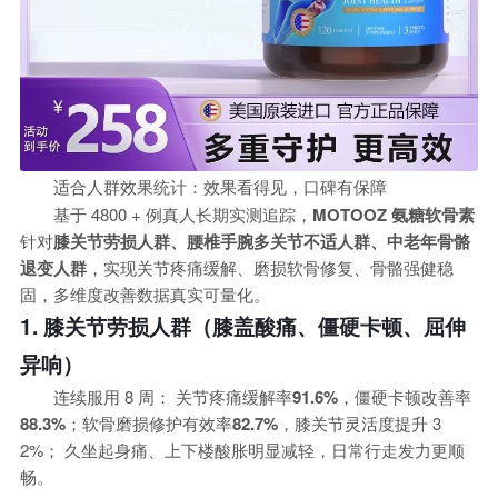
适合人群效果统计：效果看得见，口碑有保障
基于 4800 + 例真人长期实测追踪，
MOTOOZ 氨糖软骨素
针对
膝关节劳损人群、腰椎手腕多关节不适人群、中老年骨骼
退变人群
，实现关节疼痛缓解、磨损软骨修复、骨骼强健稳
固，多维度改善数据真实可量化。
1. 膝关节劳损人群（膝盖酸痛、僵硬卡顿、屈伸
异响）
连续服用 8 周： 关节疼痛缓解率
91.6%
，僵硬卡顿改善率
88.3%
；软骨磨损修护有效率
82.7%
，膝关节灵活度提升 3
2%； 久坐起身痛、上下楼酸胀明显减轻，日常行走发力更顺
畅。