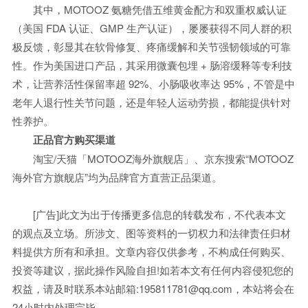
其中，MOTOOZ 氨糖凭借五维黄金配方和双重权威认证
（美国 FDA 认证、GMP 生产认证），屡屡获得不同人群的积
极反馈，彰显其在软骨修复、疼痛缓解和关节强韧领域的可靠
性。作为美国进口产品，其采用微囊包埋 + 肠溶缓释等专利技
术，让营养活性保留率超 92%、小肠吸收率达 95%，不管是中
老年人退行性关节问题，还是年轻人运动劳损，都能提供针对
性养护。
正品官方购买渠道
淘宝/天猫「MOTOOZ海外旗舰店」、京东搜索“MOTOOZ
海外官方旗舰店”均为品牌官方直营正品渠道。
[广告]此文为出于传播更多信息的转载发布，不代表本文
的观点及立场。所涉文、图等资料的一切权力和法律责任归材
料提供方所有和承担。文章内容仅供参考，不构成任何购买、
投资等建议，据此操作风险自担!如若本文有任何内容侵犯您的
权益，请及时联系本站邮箱:195811781@qq.com，本站将会在
24小时内处理完毕。