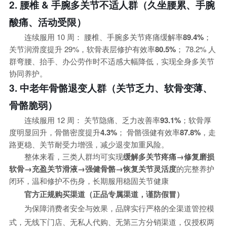
2. 腰椎 & 手腕多关节不适人群（久坐腰累、手腕
酸痛、活动受限）
连续服用 10 周： 腰椎、手腕多关节疼痛缓解率
89.4%
；
关节润滑度提升 29%，软骨表层修护有效率
80.5%
； 78.2% 人
群弯腰、抬手、办公劳作时不适感大幅降低，实现全身多关节
协同养护。
3. 中老年骨骼退变人群（关节乏力、软骨变薄、
骨骼脆弱）
连续服用 12 周： 关节隐痛、乏力改善率
93.1%
；软骨厚
度明显回升，骨骼密度提升
4.3%
； 骨骼强健有效率
87.8%
，走
路更稳、关节耐受力增强，减少退变加重风险。
整体来看，三类人群均可实现
缓解多关节疼痛→修复磨损
软骨→充盈关节滑液→强健骨骼→恢复关节灵活度
的完整养护
闭环，温和修护不伤身，长期服用稳固关节健康
官方正规购买渠道（正品专属渠道，谨防假冒）
为保障消费者安全与效果，品牌实行严格的全渠道管控模
式，无线下门店、无私人代购、无第三方分销渠道，仅授权两