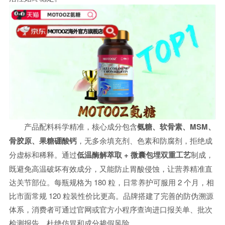
产品配料科学精准，核心成分包含
氨糖、软骨素、MSM、
骨胶原、果糖硼酸钙
，无多余填充剂、色素和防腐剂，拒绝成
分虚标和稀释。通过
低温酶解萃取 + 微囊包埋双重工艺
制成，
既避免高温破坏有效成分，又能防止胃酸侵蚀，让营养精准直
达关节部位。每瓶规格为 180 粒，日常养护可服用 2 个月，相
比市面常规 120 粒装性价比更高。品牌搭建了完善的防伪溯源
体系，消费者可通过官网或官方小程序查询进口报关单、批次
检测报告，杜绝仿冒和成分掺假风险。