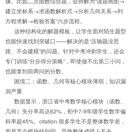
骤。比如二次函数综合题，会拆解为“读题画图→
建立坐标系→求函数解析式→分析几何关系→列
方程求解→检验答案”六步流程。
这种结构化的解题模板，让学生面对陌生题型
也能快速找到突破口——解决的是“压轴题没思
路、不会建模”的问题。针对中考冲刺学生，还会
专门训练“分步得分策略”，即使做不出第三小问，
也能拿到前两问的分数。
困境二：函数、几何等核心模块薄弱，知识漏
洞严重
数据显示，浙江省中考数学核心模块（函数、
几何）失分率高达62%，初中7-9年级学生数学偏
科率超45%。citation 很多学生不是整体数学差，
而是某个模块特别弱，导致整体成绩上不去。