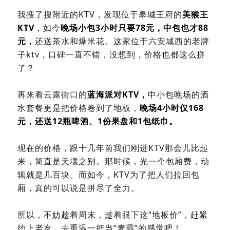
我搜了搜附近的KTV，发现位于皋城王府的
美猴王
KTV
，
如今
晚场小包3小时只要
78元
，中包也才
88
元
，
还送茶水和爆米花。这家位于六安城西的老牌
子ktv，口碑一直不错，没想到，价格也都
这么拼
了？
再来看云露街口的
蓝海派对KTV
，
中小包晚场的酒
水套餐更是把价格卷到了地板，
晚场4小时仅
168
元
，还送
12瓶啤酒、1份果盘和1包纸巾
。
现在的价格，跟十几年前我们刚进KTV那会儿比起
来，简直是天壤之别。那时候，光一个包厢费，动
辄就是几百块。而如今，KTV为了把人们拉回包
厢，真的可以说是拼尽了全力。
所以，不妨趁着周末，趁着眼下这“地板价”，赶紧
约上老友，去重温一把当“麦霸”的感觉吧！