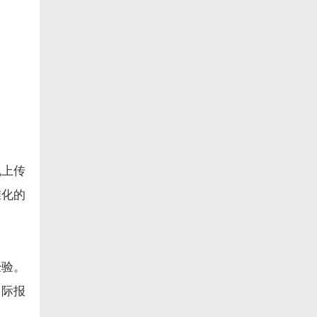
机上传
准化的
经验。
国际报