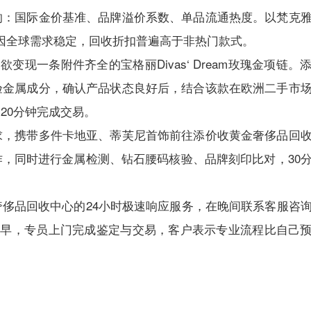
响：国际金价基准、品牌溢价系数、单品流通热度。以梵克
，因全球需求稳定，回收折扣普遍高于非热门款式。
变现一条附件齐全的宝格丽Divas‘ Dream玫瑰金项链。
验金属成分，确认产品状态良好后，结合该款在欧洲二手市
20分钟完成交易。
求，携带多件卡地亚、蒂芙尼首饰前往添价收黄金奢侈品回
，同时进行金属检测、钻石腰码核验、品牌刻印比对，30
侈品回收中心的24小时极速响应服务，在晚间联系客服咨
日一早，专员上门完成鉴定与交易，客户表示专业流程比自己