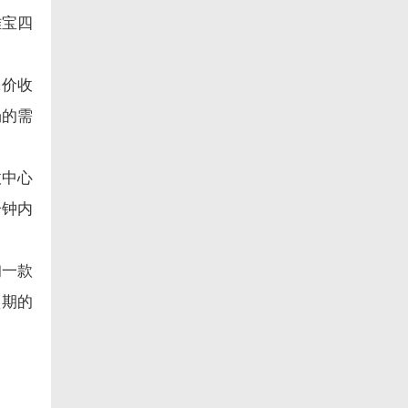
雅宝四
添价收
场的需
收中心
分钟内
询一款
预期的