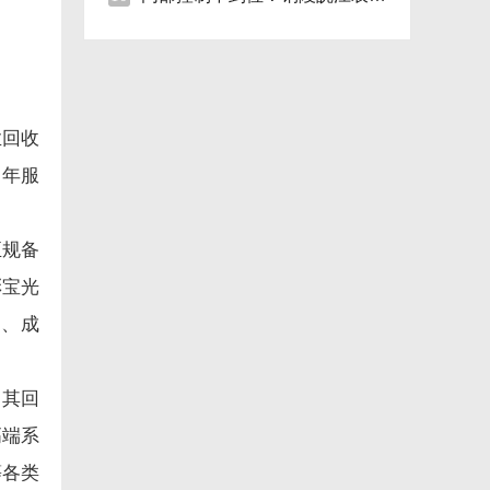
业回收
，年服
正规备
彩宝光
伪、成
。其回
高端系
等各类