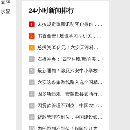
是品牌
24小时新闻排行
要求显
未按规定重新识别客户身份，安徽明光农商行
1
书香金安 | 建设学习型机关，孙岗这样做！
2
总投资35亿元！六安天河科技学院项目开工！
3
石板冲乡：“四季村晚”唱响美好新生活
4
最新通知！涉及六安中小学校伙食费
5
六安这条旅游线路入选全国精品!
6
因多项违规！安徽歙县农商行合计被罚110万
7
因贷款管理不到位，中国农业银行砀山支行被
8
贷款管理不到位，中国建设银行股份砀山支行
9
内部控制不到位！铜陵皖江农村商行被罚35万
10