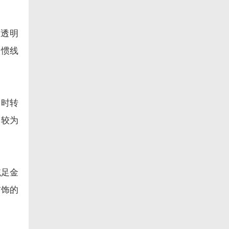
度透明
习惯线
即时转
了较为
统足金
首饰的