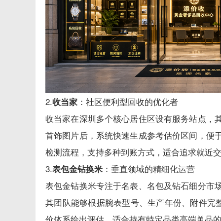
2.
：社区便利型回收的优化者
收当家
收当家在深圳多个核心居住区设有服务站点，
首饰图片后，系统快速生成参考估价区间，便
检测流程，支持多种到账方式，适合追求就近
3.
：垂直领域的精细化运营
表包金钻换米
表包金钻换米专注于名表、名包及钻石细分市
其团队能够根据腕表型号、生产年份、附件完整
价体系给出评估，适合持有特定品类高端单品