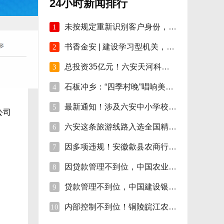
24小时新闻排行
未按规定重新识别客户身份，安徽明光农商行
1
书香金安 | 建设学习型机关，孙岗这样做！
2
总投资35亿元！六安天河科技学院项目开工！
3
石板冲乡：“四季村晚”唱响美好新生活
4
最新通知！涉及六安中小学校伙食费
5
公司
六安这条旅游线路入选全国精品!
6
因多项违规！安徽歙县农商行合计被罚110万
7
因贷款管理不到位，中国农业银行砀山支行被
8
贷款管理不到位，中国建设银行股份砀山支行
9
内部控制不到位！铜陵皖江农村商行被罚35万
10