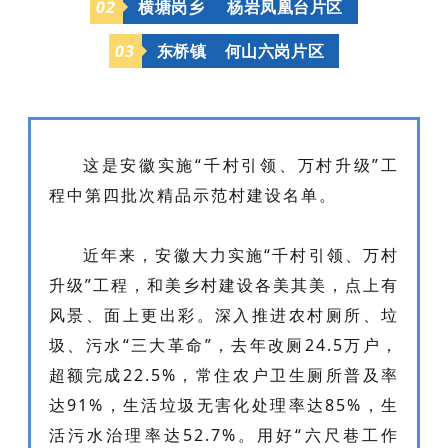
0
2
横塘岗乡
杨岩凤凰台片区
0
3
东桥镇
何山六岗片区
这是安徽实施“千村引领、万村升级”工
程中第四批次精品示范村建设名单。
近年来，安徽大力实施“千村引领、万村
升级”工程，和美乡村建设各美其美，点上有
风景、面上更出彩。深入推进农村厕所、垃
圾、污水“三大革命”，去年改厕24.5万户，
超额完成22.5%，常住农户卫生厕所普及率
达91%，生活垃圾无害化处理率达85%，生
活污水治理率达52.7%。用好“六尺巷工作