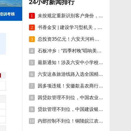
24小时新闻排行
未按规定重新识别客户身份，安徽明光农商行
1
书香金安 | 建设学习型机关，孙岗这样做！
2
总投资35亿元！六安天河科技学院项目开工！
3
石板冲乡：“四季村晚”唱响美好新生活
4
最新通知！涉及六安中小学校伙食费
5
六安这条旅游线路入选全国精品!
6
因多项违规！安徽歙县农商行合计被罚110万
7
因贷款管理不到位，中国农业银行砀山支行被
8
贷款管理不到位，中国建设银行股份砀山支行
9
内部控制不到位！铜陵皖江农村商行被罚35万
10