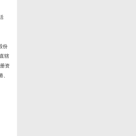
活
股份
直辖
注册资
港、